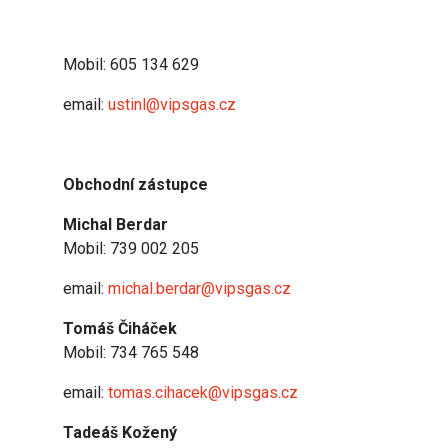
Mobil: 605 134 629
email:
ustinl@vipsgas.cz
Obchodní zástupce
Michal Berdar
Mobil: 739 002 205
email:
michal.berdar@vipsgas.cz
Tomáš Čiháček
Mobil: 734 765 548
email:
tomas.cihacek@vipsgas.cz
Tadeáš Kožený